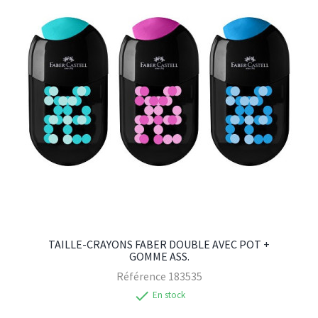
TAILLE-CRAYONS FABER DOUBLE AVEC POT +
GOMME ASS.
Référence
183535
check
En stock