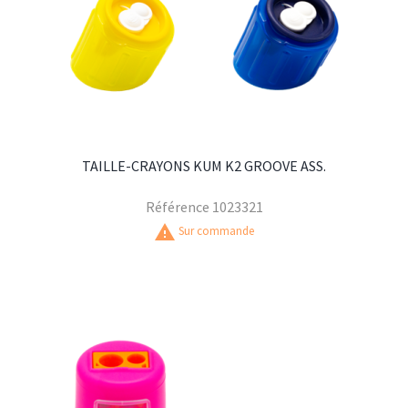
TAILLE-CRAYONS KUM K2 GROOVE ASS.
Référence
1023321
warning
Sur commande