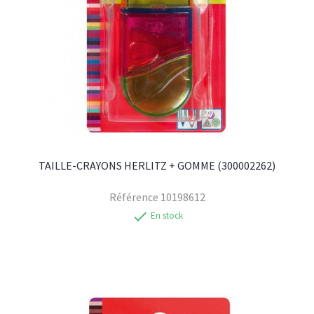
TAILLE-CRAYONS HERLITZ + GOMME (300002262)
Référence
10198612
check
En stock