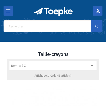



Taille-crayons

Nom, A à Z
Affichage 1-42 de 42 article(s)