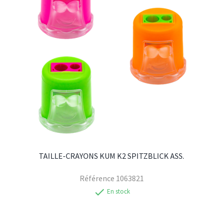
TAILLE-CRAYONS KUM K2 SPITZBLICK ASS.
Référence
1063821
check
En stock