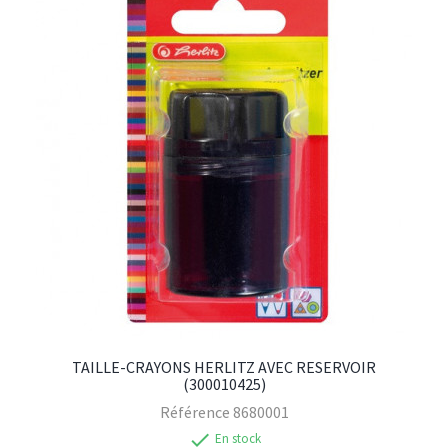
TAILLE-CRAYONS HERLITZ AVEC RESERVOIR
(300010425)
Référence
8680001
check
En stock