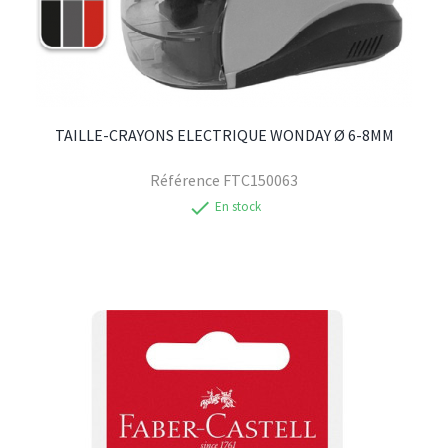
TAILLE-CRAYONS ELECTRIQUE WONDAY Ø 6-8MM
Référence
FTC150063
check
En stock