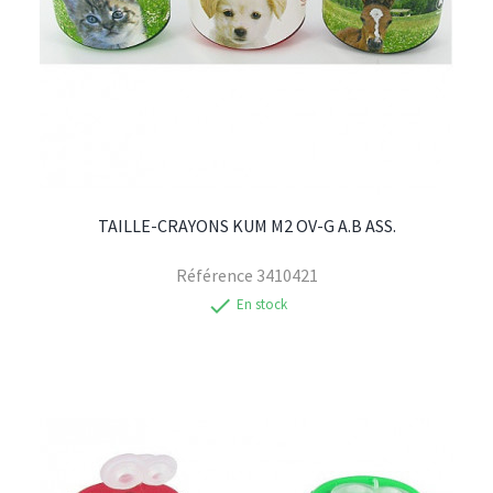
TAILLE-CRAYONS KUM M2 OV-G A.B ASS.
Référence
3410421
check
En stock