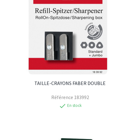
TAILLE-CRAYONS FABER DOUBLE
Référence
183992
check
En stock