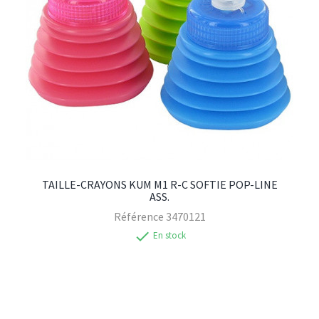
TAILLE-CRAYONS KUM M1 R-C SOFTIE POP-LINE
ASS.
Référence
3470121
check
En stock