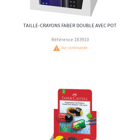
TAILLE-CRAYONS FABER DOUBLE AVEC POT
Référence
183910
warning
Sur commande