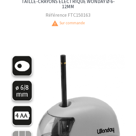
TAILLE-CRAYONS ELECTRIQUE WONDAY Ø 6-
12MM
Référence
FTC150163
warning
Sur commande