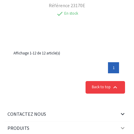
Référence
23170E
check
En stock
Affichage 1-12 de 12 article(s)
1

Back to top

CONTACTEZ NOUS

PRODUITS