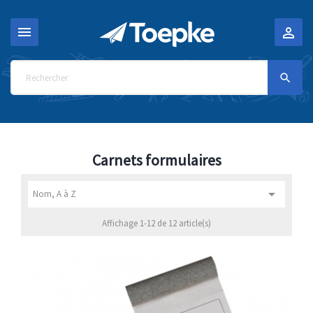



Carnets formulaires

Nom, A à Z
Affichage 1-12 de 12 article(s)