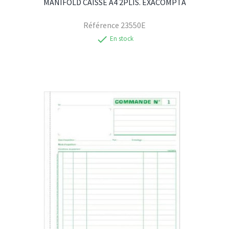
MANIFOLD CAISSE A4 2PLIS. EXACOMPTA
Référence
23550E
check
En stock