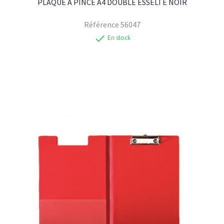
PLAQUE A PINCE A4 DOUBLE ESSELTE NOIR
Référence
56047
check
En stock