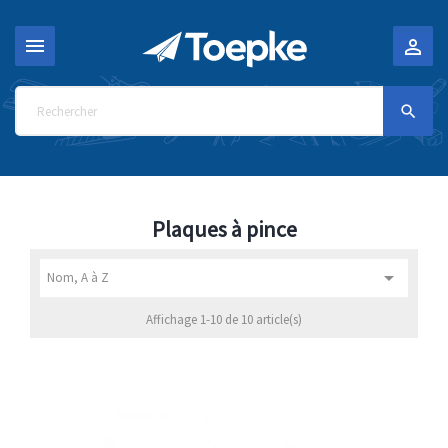



Plaques à pince

Nom, A à Z
Affichage 1-10 de 10 article(s)