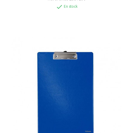
check
En stock