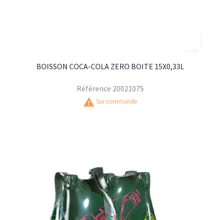
BOISSON COCA-COLA ZERO BOITE 15X0,33L
Référence
20021075
warning
Sur commande