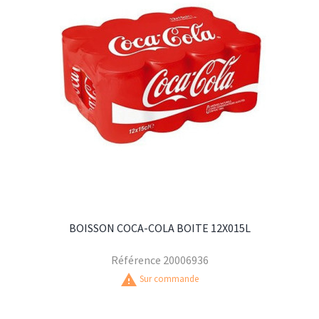
BOISSON COCA-COLA BOITE 12X015L
Référence
20006936
warning
Sur commande