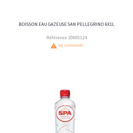
BOISSON EAU GAZEUSE SAN PELLEGRINO 6X1L
Référence
20005124
warning
Sur commande