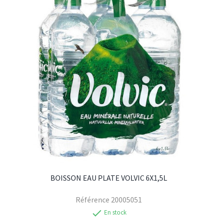
BOISSON EAU PLATE VOLVIC 6X1,5L
Référence
20005051
check
En stock