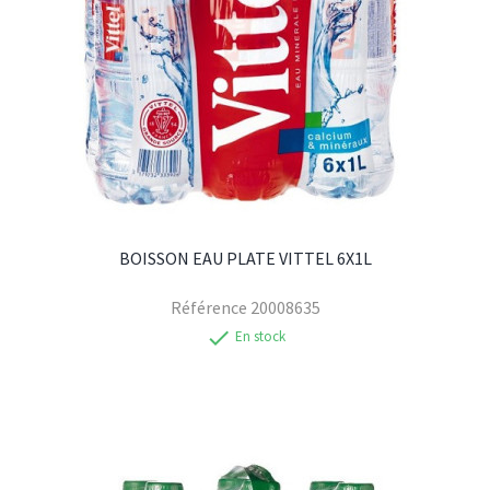
BOISSON EAU PLATE VITTEL 6X1L
Référence
20008635
check
En stock