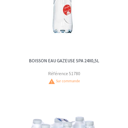
BOISSON EAU GAZEUSE SPA 24X0,5L
Référence
51780
warning
Sur commande