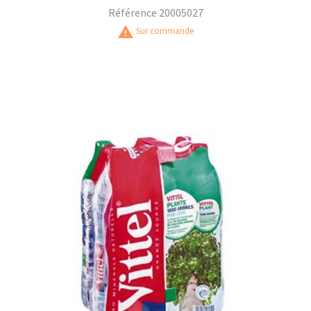
Référence
20005027
warning
Sur commande