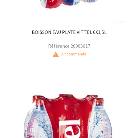
BOISSON EAU PLATE VITTEL 6X1,5L
Référence
20005017
warning
Sur commande