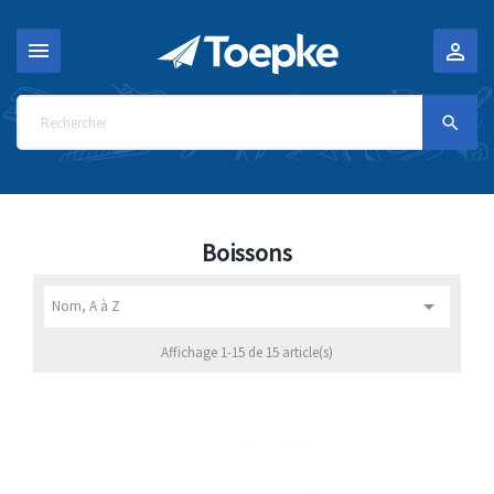



Boissons

Nom, A à Z
Affichage 1-15 de 15 article(s)