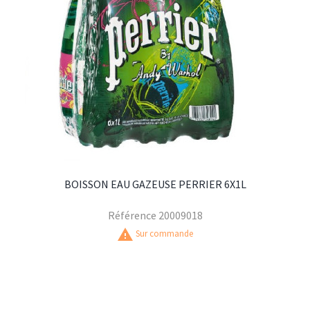
BOISSON EAU GAZEUSE PERRIER 6X1L
Référence
20009018
warning
Sur commande