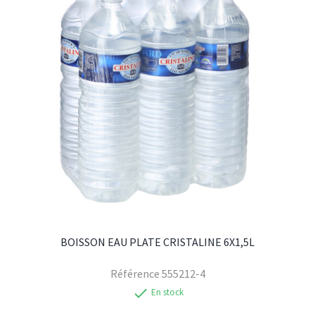
BOISSON EAU PLATE CRISTALINE 6X1,5L
Référence
555212-4
check
En stock