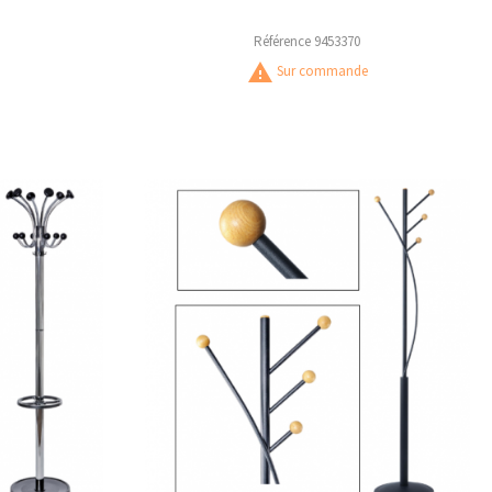
Référence
9453370
warning
Sur commande