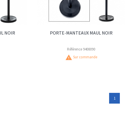
L NOIR
PORTE-MANTEAUX MAUL NOIR
Référence
9408090
warning
Sur commande
1