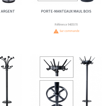
 ARGENT
PORTE-MANTEAUX MAUL BOIS
Référence
9405570
warning
Sur commande