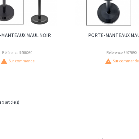
-MANTEAUX MAUL NOIR
PORTE-MANTEAUX MAU
Référence
9406090
Référence
9407090
warning
warning
Sur commande
Sur commande
 9 article(s)