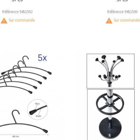
Référence
9451502
Référence
9451590
warning
warning
Sur commande
Sur commande