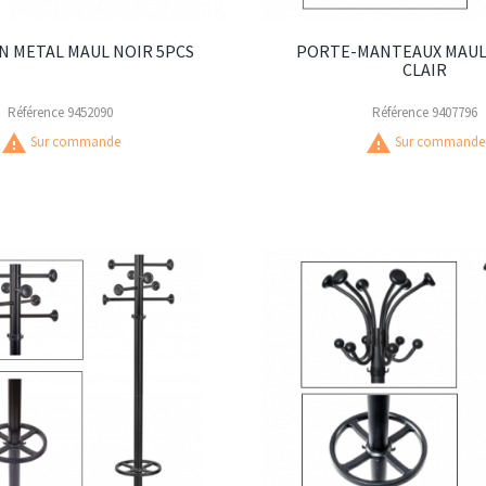
N METAL MAUL NOIR 5PCS
PORTE-MANTEAUX MAUL
CLAIR
Référence
9452090
Référence
9407796
warning
warning
Sur commande
Sur commande