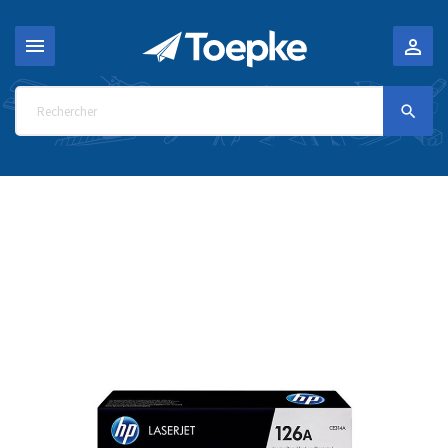


