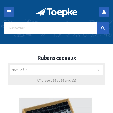



Rubans cadeaux

Nom, A à Z
Affichage 1-36 de 36 article(s)