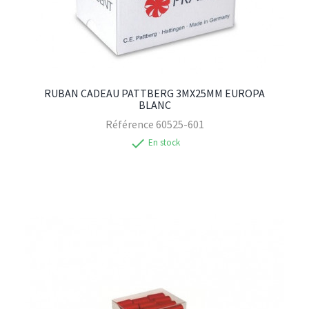
RUBAN CADEAU PATTBERG 3MX25MM EUROPA
BLANC
Référence
60525-601
check
En stock