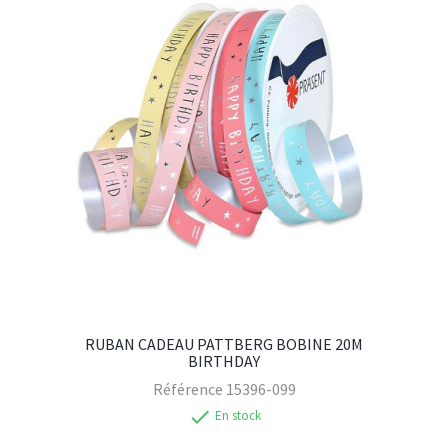
RUBAN CADEAU PATTBERG BOBINE 20M
BIRTHDAY
Référence
15396-099
check
En stock