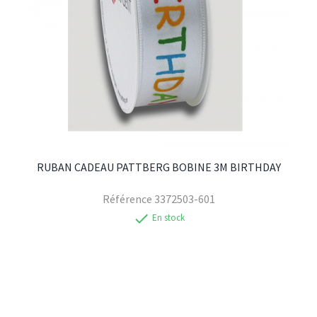
RUBAN CADEAU PATTBERG BOBINE 3M BIRTHDAY
Référence
3372503-601
check
En stock