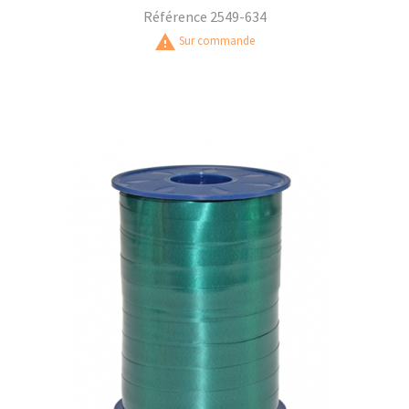
Référence
2549-634
warning
Sur commande