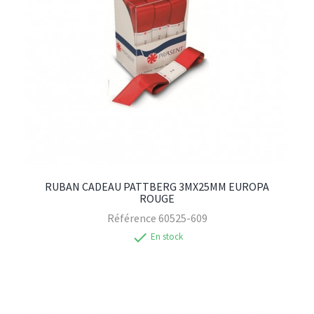
RUBAN CADEAU PATTBERG 3MX25MM EUROPA
ROUGE
Référence
60525-609
check
En stock