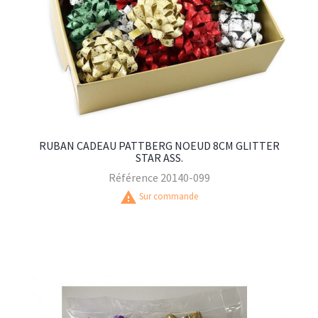
RUBAN CADEAU PATTBERG NOEUD 8CM GLITTER
STAR ASS.
Référence
20140-099
warning
Sur commande