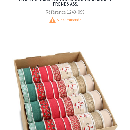
TRENDS ASS.
Référence
1243-099
warning
Sur commande