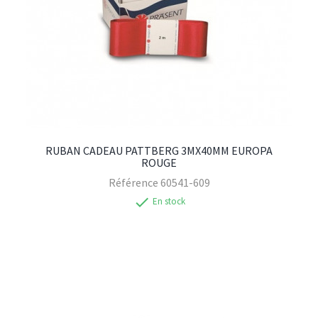
RUBAN CADEAU PATTBERG 3MX40MM EUROPA
ROUGE
Référence
60541-609
check
En stock