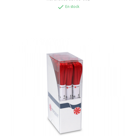
check
En stock