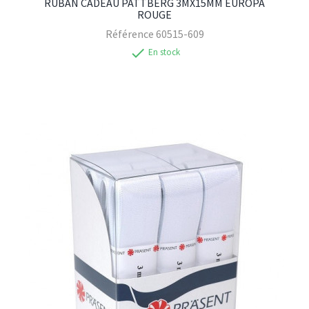
RUBAN CADEAU PATTBERG 3MX15MM EUROPA
ROUGE
Référence
60515-609
check
En stock