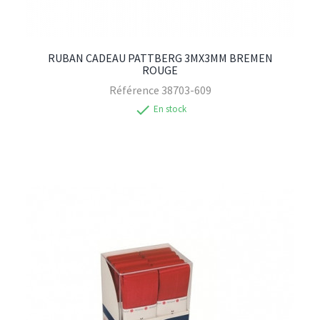
RUBAN CADEAU PATTBERG 3MX3MM BREMEN
ROUGE
Référence
38703-609
check
En stock