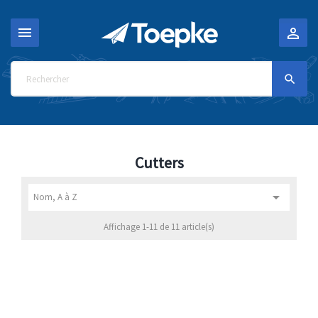



Cutters

Nom, A à Z
Affichage 1-11 de 11 article(s)