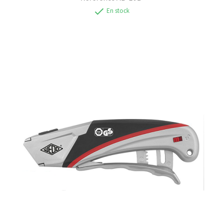
check
En stock