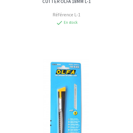
CUTTER OLFA 18MM L-1
Référence
L-1
check
En stock