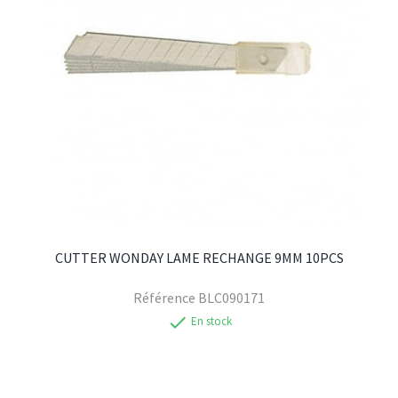
CUTTER WONDAY LAME RECHANGE 9MM 10PCS
Référence
BLC090171
check
En stock