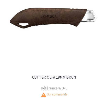
CUTTER OLFA 18MM BRUN
Référence
WD-L
warning
Sur commande