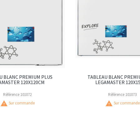
U BLANC PREMIUM PLUS
TABLEAU BLANC PREMI
AMASTER 120X120CM
LEGAMASTER 120X1
Référence
101072
Référence
101073
warning
warning
Sur commande
Sur commande