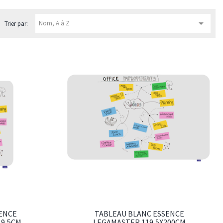

Nom, A à Z
Trier par:
ENCE
TABLEAU BLANC ESSENCE
19,5CM
LEGAMASTER 119,5X200CM