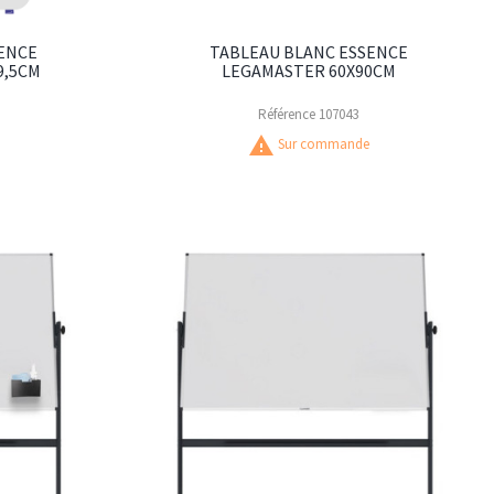
ENCE
TABLEAU BLANC ESSENCE
9,5CM
LEGAMASTER 60X90CM
Référence
107043
warning
Sur commande