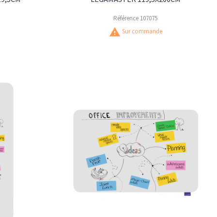
Référence
107075
warning
Sur commande