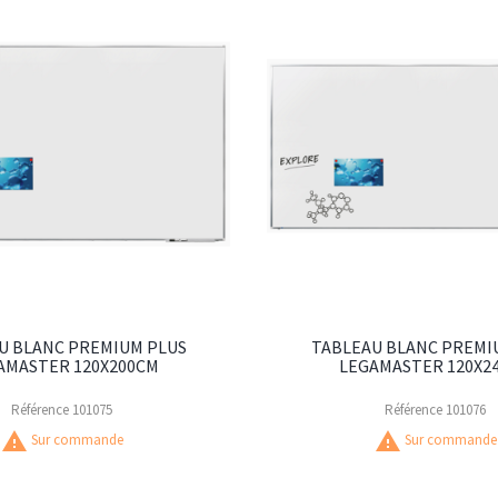
U BLANC PREMIUM PLUS
TABLEAU BLANC PREMI
AMASTER 120X200CM
LEGAMASTER 120X2
Référence
101075
Référence
101076
warning
warning
Sur commande
Sur commande