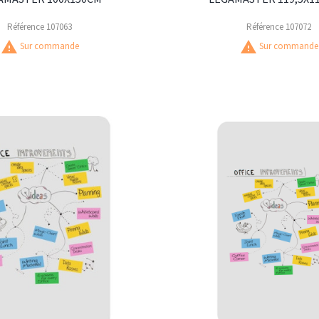
Référence
107063
Référence
107072
warning
warning
Sur commande
Sur commande