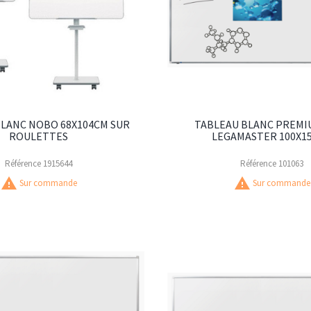
BLANC NOBO 68X104CM SUR
TABLEAU BLANC PREMI
ROULETTES
LEGAMASTER 100X1
Référence
1915644
Référence
101063
warning
warning
Sur commande
Sur commande