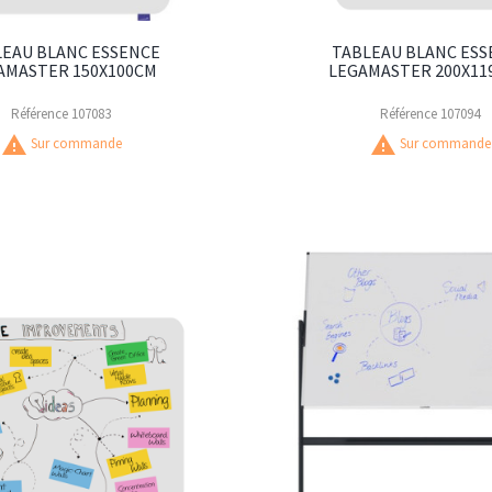
LEAU BLANC ESSENCE
TABLEAU BLANC ESS
AMASTER 150X100CM
LEGAMASTER 200X11
Référence
107083
Référence
107094
warning
warning
Sur commande
Sur commande