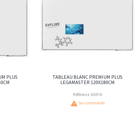
UM PLUS
TABLEAU BLANC PREMIUM PLUS
50CM
LEGAMASTER 120X180CM
Référence
101074
warning
Sur commande