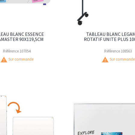
LEAU BLANC ESSENCE
TABLEAU BLANC LEGA
AMASTER 90X119,5CM
ROTATIF UNITE PLUS 1
Référence
107054
Référence
108563
warning
warning
Sur commande
Sur commande