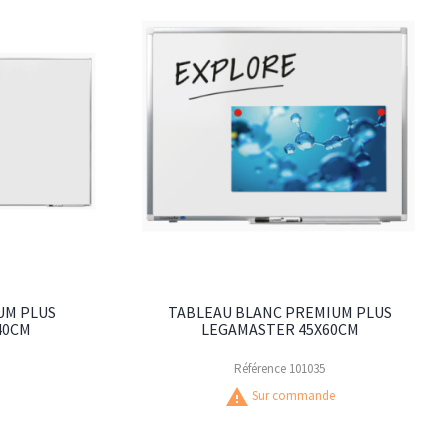
UM PLUS
TABLEAU BLANC PREMIUM PLUS
40CM
LEGAMASTER 45X60CM
Référence
101035
warning
Sur commande