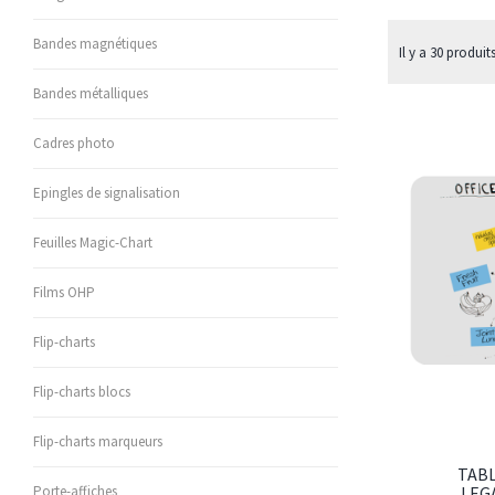
Bandes magnétiques
Il y a 30 produits
Bandes métalliques
Cadres photo
Epingles de signalisation
Feuilles Magic-Chart
Films OHP
Flip-charts
Flip-charts blocs
Flip-charts marqueurs
TAB
LEG
Porte-affiches