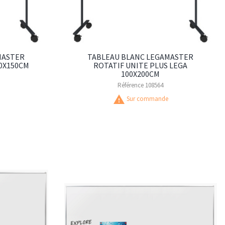
MASTER
TABLEAU BLANC LEGAMASTER
00X150CM
ROTATIF UNITE PLUS LEGA
100X200CM
Référence
108564
warning
Sur commande