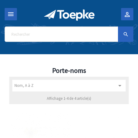



Porte-noms

Nom, A à Z
Affichage 1-4 de 4 article(s)