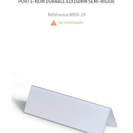
PORTE-NOM DURABLE 61X150MM SEMI-RIGIDE
Référence
8050-19
warning
Sur commande