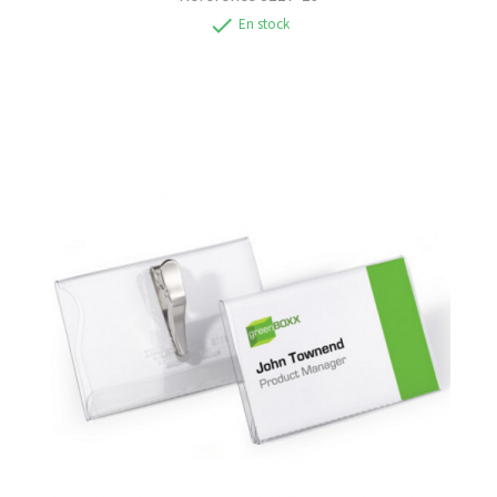
check
En stock