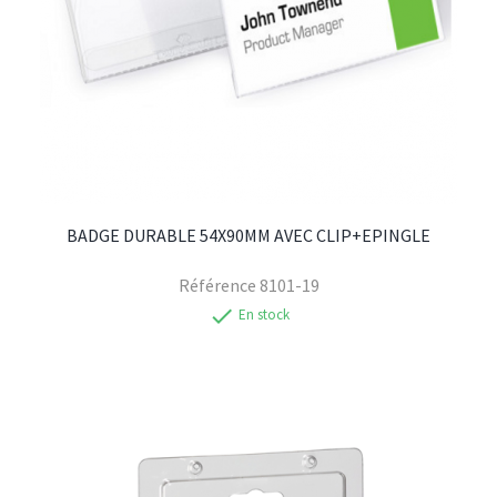
BADGE DURABLE 54X90MM AVEC CLIP+EPINGLE
Référence
8101-19
check
En stock