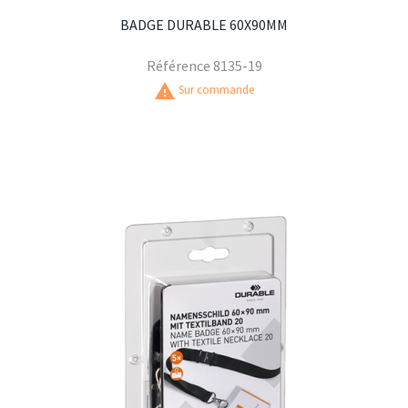
BADGE DURABLE 60X90MM
Référence
8135-19
warning
Sur commande