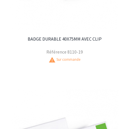
BADGE DURABLE 40X75MM AVEC CLIP
Référence
8110-19
warning
Sur commande