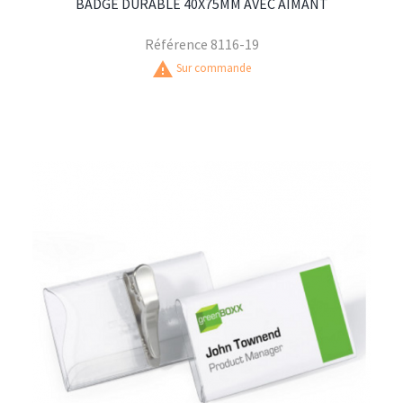
BADGE DURABLE 40X75MM AVEC AIMANT
Référence
8116-19
warning
Sur commande