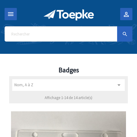



Badges

Nom, A à Z
Affichage 1-14 de 14 article(s)