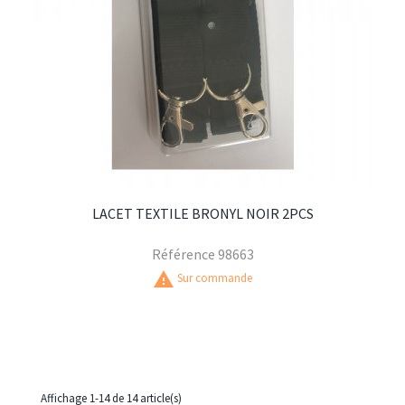
LACET TEXTILE BRONYL NOIR 2PCS
Référence
98663
warning
Sur commande
Affichage 1-14 de 14 article(s)