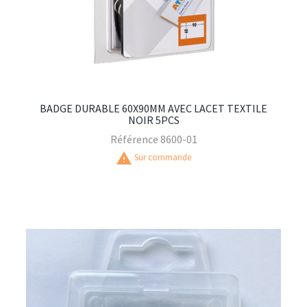
BADGE DURABLE 60X90MM AVEC LACET TEXTILE
NOIR 5PCS
Référence
8600-01
warning
Sur commande