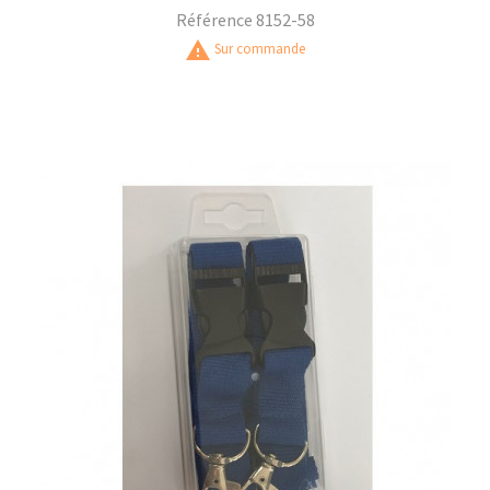
Référence
8152-58
warning
Sur commande