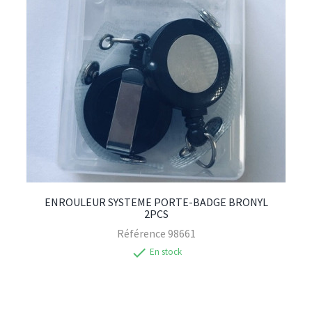
ENROULEUR SYSTEME PORTE-BADGE BRONYL
2PCS
Référence
98661
check
En stock