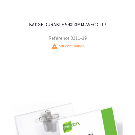
BADGE DURABLE 54X90MM AVEC CLIP
Référence
8111-19
warning
Sur commande