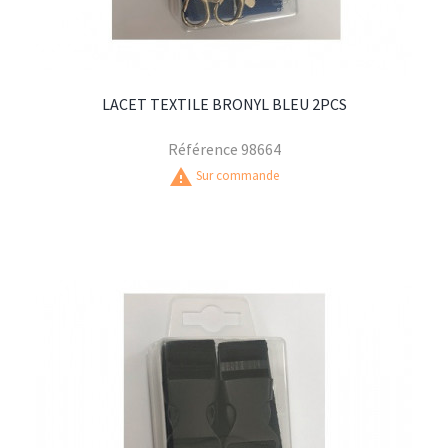
LACET TEXTILE BRONYL BLEU 2PCS
Référence
98664
warning
Sur commande