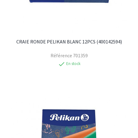
CRAIE RONDE PELIKAN BLANC 12PCS (400142594)
Référence
701359
check
En stock