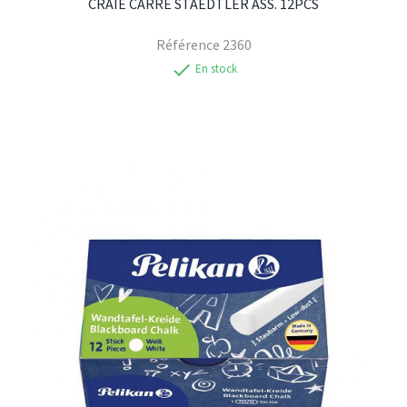
CRAIE CARRE STAEDTLER ASS. 12PCS
Référence
2360
check
En stock