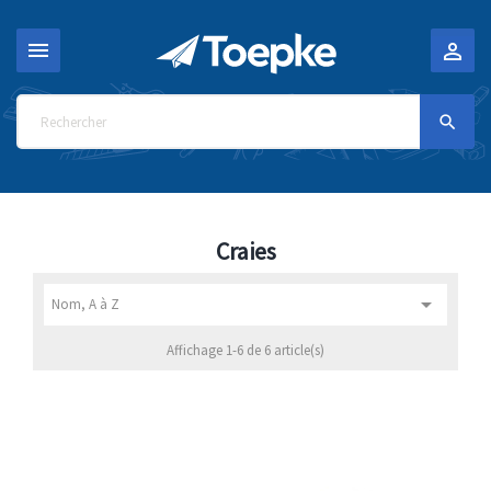



Craies

Nom, A à Z
Affichage 1-6 de 6 article(s)