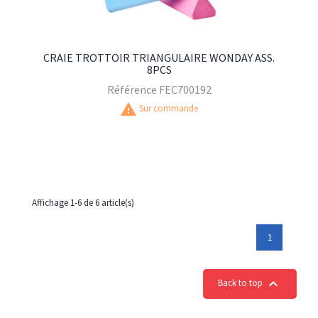
CRAIE TROTTOIR TRIANGULAIRE WONDAY ASS.
8PCS
Référence
FEC700192
warning
Sur commande
Affichage 1-6 de 6 article(s)
1

Back to top