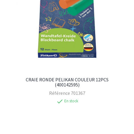
CRAIE RONDE PELIKAN COULEUR 12PCS
(400142595)
Référence
701367
check
En stock