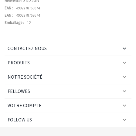
SN220N
Référence :
EAN
:
4902778763674
EAN
:
4902778763674
Emballage
:
12

CONTACTEZ NOUS

PRODUITS

NOTRE SOCIÉTÉ

FELLOWES

VOTRE COMPTE

FOLLOW US