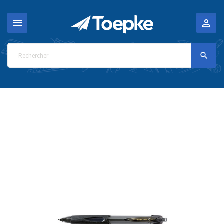


